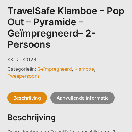
TravelSafe Klamboe – Pop
Out – Pyramide –
Geïmpregneerd– 2-
Persoons
SKU:
TS0126
Categorieën:
Geïmpregneerd
,
Klamboe
,
Tweepersoons
Beschrijving
Aanvullende informatie
Beschrijving
Deze klamboe van TravelSafe is geschikt voor 2