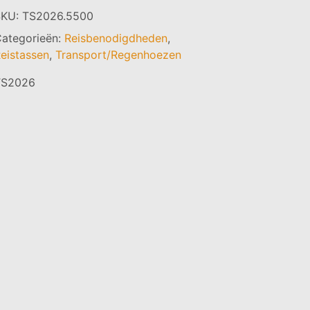
SKU:
TS2026.5500
ategorieën:
Reisbenodigdheden
,
eistassen
,
Transport/Regenhoezen
TS2026