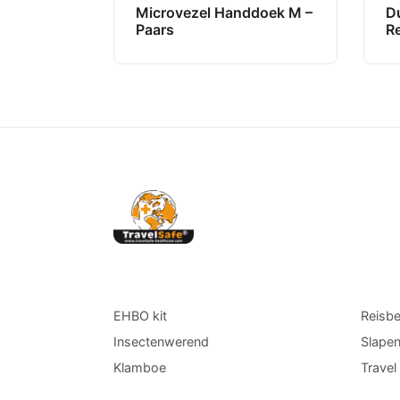
Microvezel Handdoek M –
Du
Paars
R
EHBO kit
Reisb
Insectenwerend
Slape
Klamboe
Trave