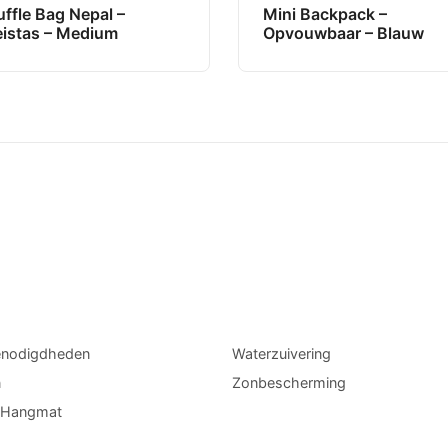
ffle Bag Nepal –
Mini Backpack –
eistas – Medium
Opvouwbaar – Blauw
enodigdheden
Waterzuivering
n
Zonbescherming
l Hangmat