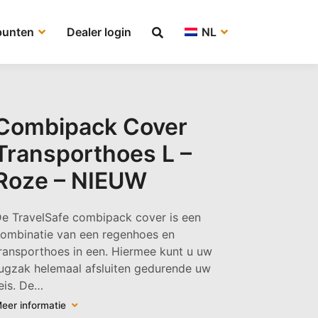
punten
Dealer login
NL
Combipack Cover
Transporthoes L –
Roze – NIEUW
e TravelSafe combipack cover is een
ombinatie van een regenhoes en
ransporthoes in een. Hiermee kunt u uw
ugzak helemaal afsluiten gedurende uw
eis. De…
eer informatie