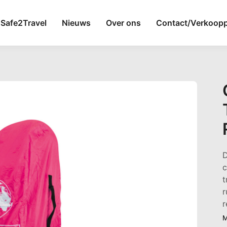
Safe2Travel
Nieuws
Over ons
Contact/Verkoop
D
c
t
r
r
M