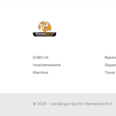
EHBO kit
Reisb
Insectenwerend
Slape
Klamboe
Trave
© 2026 - Van Bergen Sports International B.V.