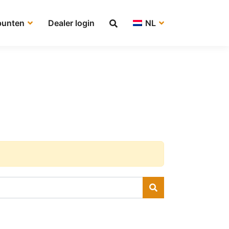
punten
Dealer login
NL