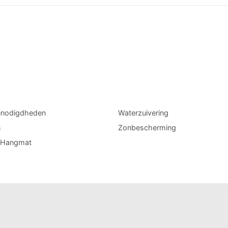
enodigdheden
Waterzuivering
n
Zonbescherming
l Hangmat