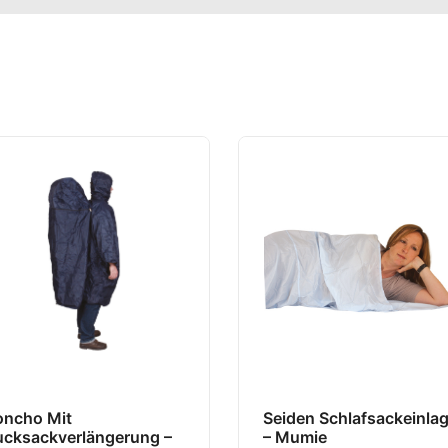
oncho Mit
Seiden Schlafsackeinla
ucksackverlängerung –
– Mumie