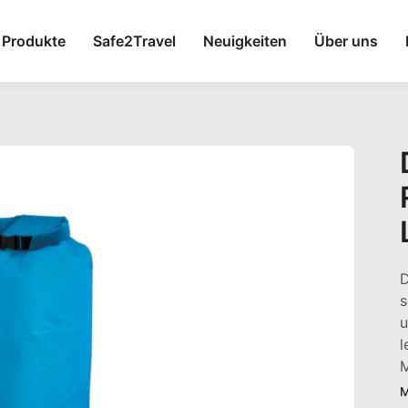
Produkte
Safe2Travel
Neuigkeiten
Über uns
D
s
u
l
M
M