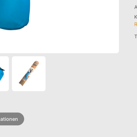
A
K
R
mationen