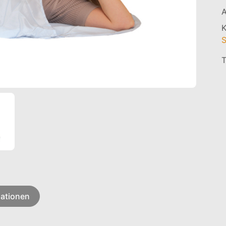
A
K
S
T
mationen