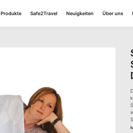
Produkte
Safe2Travel
Neuigkeiten
Über uns
D
k
S
w
S
M