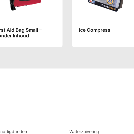
rst Aid Bag Small –
Ice Compress
onder Inhoud
enodigdheden
Waterzuivering