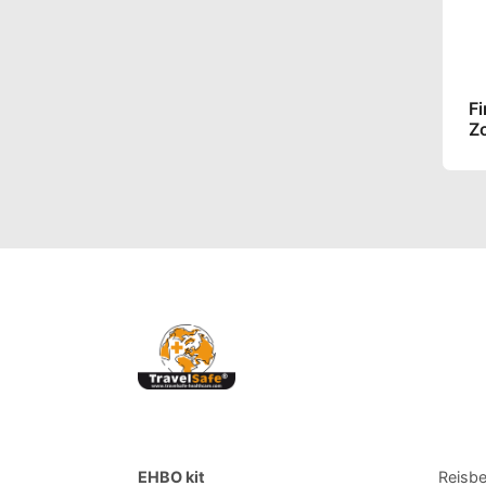
Fi
Z
EHBO kit
Reisb