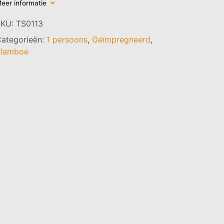
eer informatie
SKU:
TS0113
ategorieën:
1 persoons
,
Geïmpregneerd
,
Klamboe