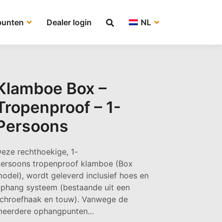
punten
Dealer login
NL
Klamboe Box –
Tropenproof – 1-
Persoons
eze rechthoekige, 1-
ersoons tropenproof klamboe (Box
odel), wordt geleverd inclusief hoes en
phang systeem (bestaande uit een
chroefhaak en touw). Vanwege de
meerdere ophangpunten…