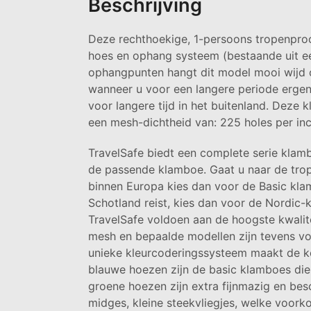
Beschrijving
Deze rechthoekige, 1-persoons tropenproo
hoes en ophang systeem (bestaande uit 
ophangpunten hangt dit model mooi wijd 
wanneer u voor een langere periode ergens
voor langere tijd in het buitenland. Deze 
een mesh-dichtheid van: 225 holes per inc
TravelSafe biedt een complete serie klamb
de passende klamboe. Gaat u naar de tropen
binnen Europa kies dan voor de Basic kla
Schotland reist, kies dan voor de Nordic-
TravelSafe voldoen aan de hoogste kwalite
mesh en bepaalde modellen zijn tevens vo
unieke kleurcoderingssysteem maakt de ke
blauwe hoezen zijn de basic klamboes die 
groene hoezen zijn extra fijnmazig en bes
midges, kleine steekvliegjes, welke voork