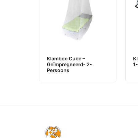
Klamboe Cube –
K
Geïmpregneerd- 2-
1
Persoons