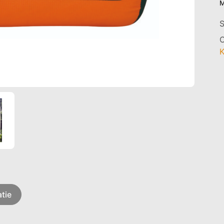
M
C
tie