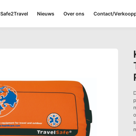
Safe2Travel
Nieuws
Over ons
Contact/Verkoop
D
p
m
o
s