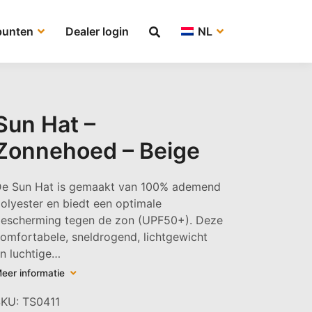
punten
Dealer login
NL
Sun Hat –
Zonnehoed – Beige
e Sun Hat is gemaakt van 100% ademend
olyester en biedt een optimale
escherming tegen de zon (UPF50+). Deze
omfortabele, sneldrogend, lichtgewicht
n luchtige…
eer informatie
SKU:
TS0411