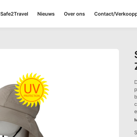
Safe2Travel
Nieuws
Over ons
Contact/Verkoop
D
p
b
c
e
M