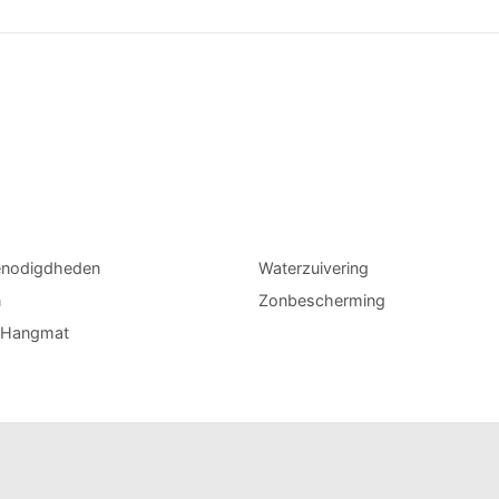
enodigdheden
Waterzuivering
n
Zonbescherming
l Hangmat