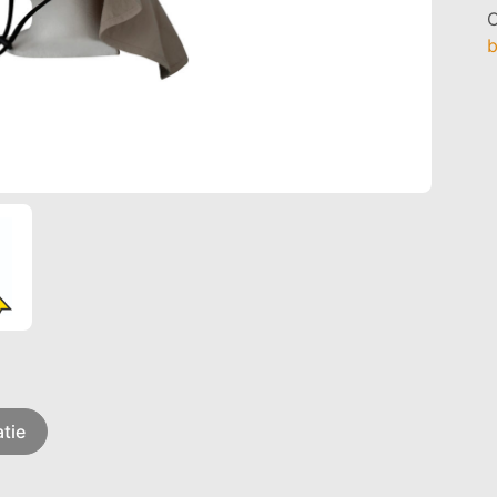
C
b
tie