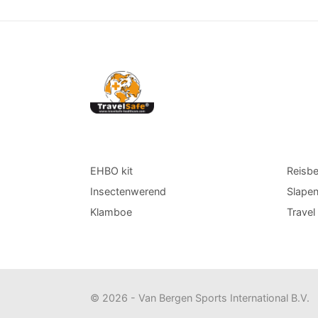
EHBO kit
Reisb
Insectenwerend
Slape
Klamboe
Trave
© 2026 - Van Bergen Sports International B.V.