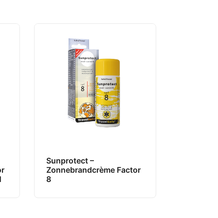
Sunprotect –
or
Zonnebrandcrème Factor
N
8