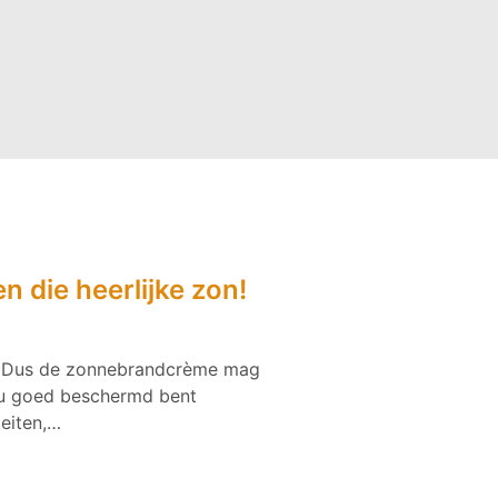
 die heerlijke zon!
p! Dus de zonnebrandcrème mag
t u goed beschermd bent
eiten,…