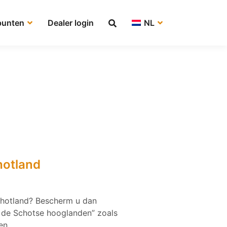
punten
Dealer login
NL
hotland
chotland? Bescherm u dan
n de Schotse hooglanden” zoals
en.…