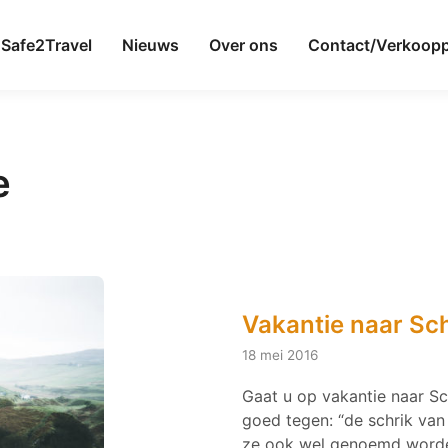
Safe2Travel
Nieuws
Over ons
Contact/Verkoop
e
Vakantie naar Sc
18 mei 2016
Gaat u op vakantie naar S
goed tegen: “de schrik va
ze ook wel genoemd word