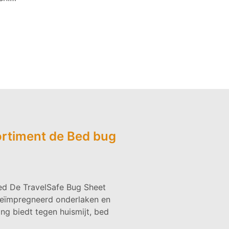
ortiment de Bed bug
d De TravelSafe Bug Sheet
 geïmpregneerd onderlaken en
g biedt tegen huismijt, bed