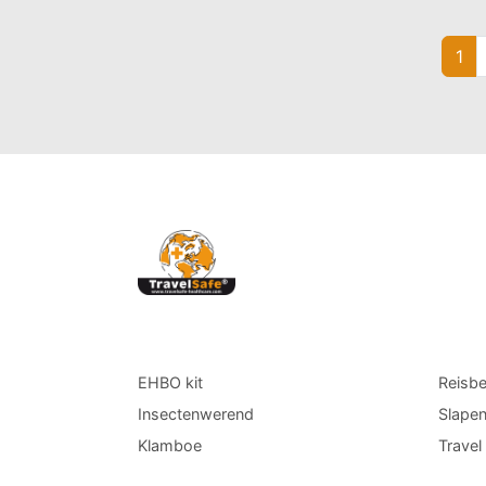
1
EHBO kit
Reisb
Insectenwerend
Slape
Klamboe
Trave