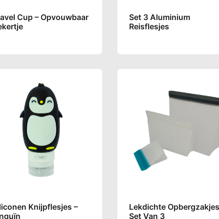
ravel Cup – Opvouwbaar
Set 3 Aluminium
kertje
Reisflesjes
liconen Knijpflesjes –
Lekdichte Opbergzakjes
inguïn
Set Van 3