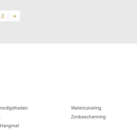
2
→
enodigdheden
Waterzuivering
n
Zonbescherming
l Hangmat