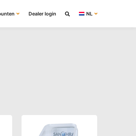
punten
Dealer login
NL
 populariteit