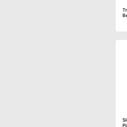
T
Be
Si
P