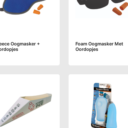
leece Oogmasker +
Foam Oogmasker Met
ordopjes
Oordopjes